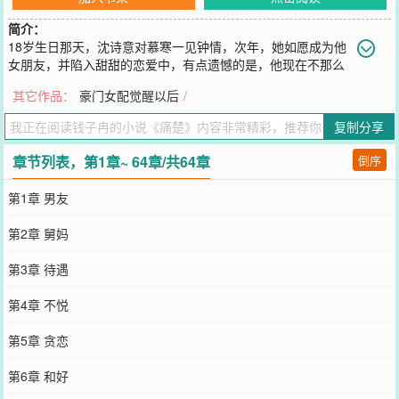
简介：
18岁生日那天，沈诗意对慕寒一见钟情，次年，她如愿成为他
女朋友，并陷入甜甜的恋爱中，有点遗憾的是，他现在不那么
喜欢她，但她相信他终有一天会爱上她。恋爱三年，两人婚礼在筹
其它作品：
豪门女配觉醒以后
/
备，然而，婚礼最后被慕寒取消，沈诗意沦为S市上流圈子的笑柄，所
有人都笑她痴心妄想。不过是一个福利院出来的孤儿，好心被慕家资
复制分享
助长大，当上慕寒的女朋友，已是天大的好运，慕家的女主人不会是
她这种人能得到的位置。恋爱四年时，沈诗意生
章节列表，第1章~ 64章/共64章
倒序
您要是觉得《
痛楚
》还不错的话请不要忘记向您QQ群和微博微信里的
朋友推荐哦！
第1章 男友
第2章 舅妈
第3章 待遇
第4章 不悦
第5章 贪恋
第6章 和好