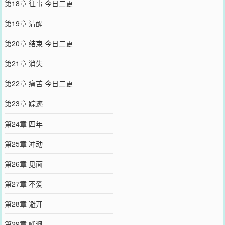
第18章 往事 今日二更
第19章 清醒
第20章 结束 今日二更
第21章 消失
第22章 痛苦 今日二更
第23章 踪迹
第24章 四年
第25章 冲动
第26章 见面
第27章 不爱
第28章 避开
第29章 嘲讽