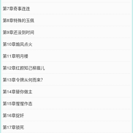
第7章奇事连连
第8章特殊的玉佩
第9章还没到时间
第10章煽风点火
第11章明月楼
第12章红颜知己柳眉儿
第13章令牌从何而来？
第14章替你做主
第15章惺惺作态
第16章捉奸
第17章锁死