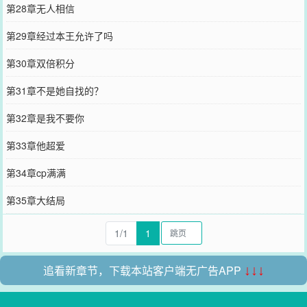
第28章无人相信
第29章经过本王允许了吗
第30章双倍积分
第31章不是她自找的？
第32章是我不要你
第33章他超爱
第34章cp满满
第35章大结局
1/1
1
追看新章节，下载本站客户端无广告APP
↓↓↓