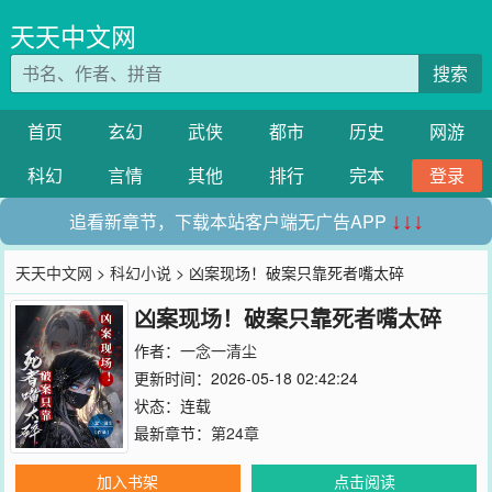
天天中文网
搜索
首页
玄幻
武侠
都市
历史
网游
科幻
言情
其他
排行
完本
登录
追看新章节，下载本站客户端无广告APP
↓↓↓
天天中文网
>
科幻小说
> 凶案现场！破案只靠死者嘴太碎
凶案现场！破案只靠死者嘴太碎
作者：
一念一清尘
更新时间：2026-05-18 02:42:24
状态：连载
最新章节：
第24章
加入书架
点击阅读