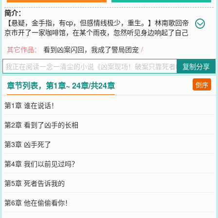
简介：
【悬疑，金手指，有cp，但感情线极少，重生。】林南歌回帝
京市开了一家咖啡馆，在某个雨夜，忽然听见身边响起了自己
的声音。“隔壁死人了。”起初，林南歌以为自己精神压力大，出现了
其它作品：
看到凶案闪回，我成了警局团宠
/
幻听，可是声音一直都在耳边催促，她便去隔壁看了一眼。结果和那
道声音说的一模一样，隔壁的店员死了。不止如此，她还发现那道声
复制分享
音可以和死者交流，读取死者的部分记忆向警方提供关键的线索破
案。后来的凶案现场......林南歌听着身边声音。“死者说看到了凶手的
章节列表，第1章~ 24章/共24章
倒序
长相。”“死者在数落凶手搞偷袭不地道，想要复活和凶手单挑。”“死者
说这事得从他出生那年说起，那是五十七年前的一个夜里......”提取关
第1章 谁在说话！
键信息的林南歌眼皮抽动了一下：“？？？”......渐渐地，林南歌和警局
接触越来越频繁，一起旧案被重新提起，林南歌的身份也逐渐暴
第2章 看到了凶手的长相
露............小剧场裴政禹：“你怎么看？”林南歌声音有些发抖，眼底尽
是恐惧：“我，我害怕。”裴政禹：“......这里没别人，别演了。”“哦。”
第3章 凶手死了
林南歌换了副模样，“熟人作案。”......
您要是觉得《
凶案现场！破案只靠死者嘴太碎
》还不错的话请不要忘
第4章 我们以前见过吗？
记向您QQ群和微博微信里的朋友推荐哦！
第5章 死者告诉我的
第6章 他在偷偷看你！