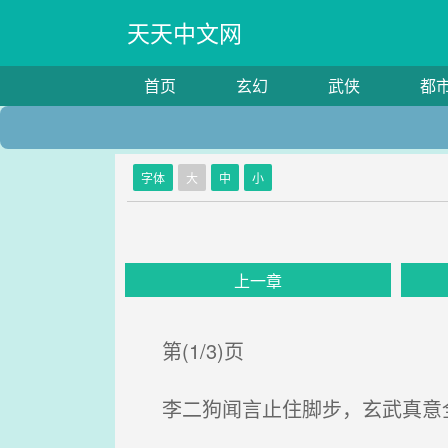
天天中文网
首页
玄幻
武侠
都
字体
大
中
小
上一章
第(1/3)页
李二狗闻言止住脚步，玄武真意全