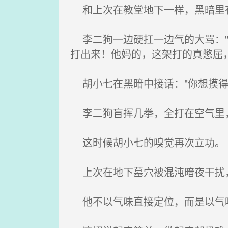
和上次在教堂地下一样，黑暗里有
李二狗一边硬扛一边气的大骂："
打出来！他妈的，这架打的真憋屈
胡小七在黑暗中接话："你想摸得
李二狗盲挥几拳，全打在空气里，
这时候胡小七的嗅觉再次立功。
上次在地下墓穴被混沌暗夜干扰
他不以气味直接定位，而是以气