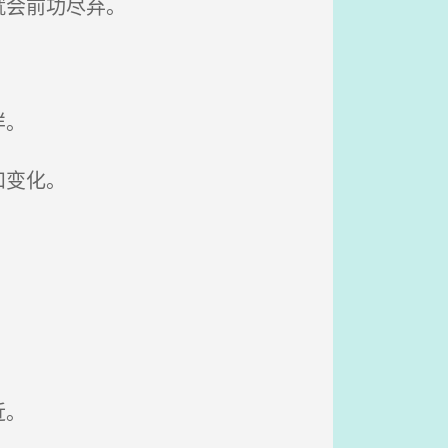
就会前功尽弃。
样。
和变化。
近。