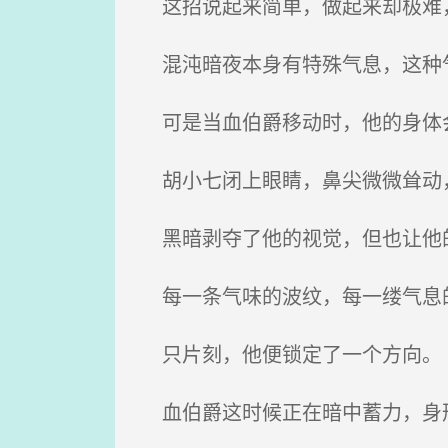
这招说起来简单，做起来却极难，
混沌暗夜本身有特殊气息，这种气
可是当血伯爵移动时，他的身体会
胡小七闭上眼睛，鼻尖微微耸动，
黑暗剥夺了他的视觉，但也让他
每一条气味的波纹，每一缕气息的
只片刻，他便锁定了一个方向。
血伯爵这时候正在暗中蓄力，身形