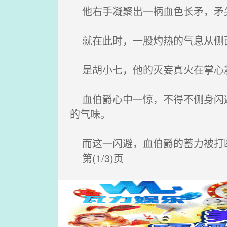
他右手凝聚出一柄血色长矛，矛尖
就在此时，一股灼热的气息从侧
是胡小七，他的灭妄真火在掌心
血伯爵心中一惊，不得不侧身闪避
的气味。
而这一闪避，血伯爵的蓄力被打
第(1/3)页