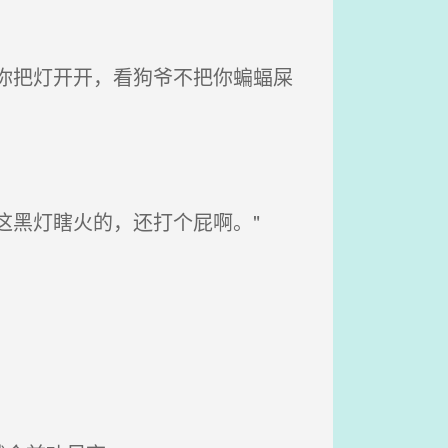
你把灯开开，看狗爷不把你蝙蝠屎
这黑灯瞎火的，还打个屁啊。"