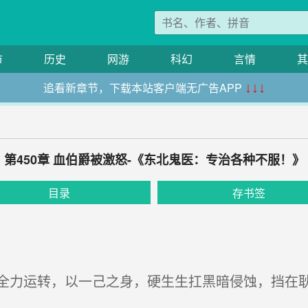
市
历史
网游
科幻
言情
其
追看新章节，下载本站客户端无广告APP
↓↓↓
第450章 血伯爵被激怒-《东北鬼医：专治各种不服！》
目录
存书签
力运转，以一己之身，硬生生扛黑暗侵蚀，挡在