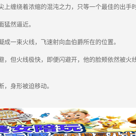
上缠绕着浓缩的混沌之力，只等一个最佳的出手
面猛然逼近。
凝成一束火线，飞速射向血伯爵所在的位置。
，但火线极快，即便闪避开，他的脸颊依然被火线
断，身形被迫移动。