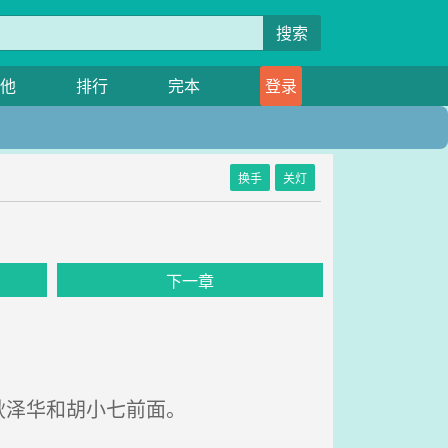
搜索
他
排行
完本
登录
换手
关灯
下一章
耿泽华和胡小七前面。