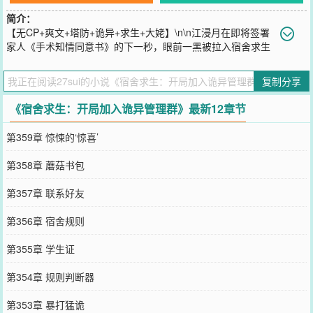
简介：
【无CP+爽文+塔防+诡异+求生+大姥】\n\n江浸月在即将签署
家人《手术知情同意书》的下一秒，眼前一黑被拉入宿舍求生
游戏。\n\n夜晚七点一到，门外开始出现恐怖的诡异，它们在走廊上
游荡，时刻准备破门而入。\n\n活下去的唯一方法就是升级宿舍大
复制分享
门，升级武器炮台，开门抢夺宝箱。\n\n永冻深林、幽灵诡船、规则
怪谈、欲望赌场、太平医院……\n\n江浸月手握【管理群】游走在诡
《宿舍求生：开局加入诡异管理群》最新12章节
异与玩家之间，售卖消息，抢占先机，坑蒙拐骗，只为活着回去。
\n\n无CP女强爽文，欢迎入坑，绝不憋屈！\\(?ω?)\u002F
第359章 惊悚的‘惊喜’
您要是觉得《
宿舍求生：开局加入诡异管理群
》还不错的话请不要忘
记向您QQ群和微博微信里的朋友推荐哦！
第358章 蘑菇书包
第357章 联系好友
第356章 宿舍规则
第355章 学生证
第354章 规则判断器
第353章 暴打猛诡