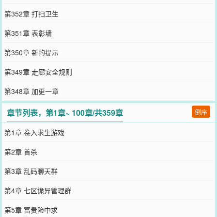
第352章 打扫卫生
第351章 表彰墙
第350章 新的提示
第349章 走廊安全规则
第348章 加更一章
章节列表，第1章~ 100章/共359章
倒序
第1章 卷入求生游戏
第2章 首杀
第3章 乱码聊天群
第4章 七区诡异管理群
第5章 富贵险中求