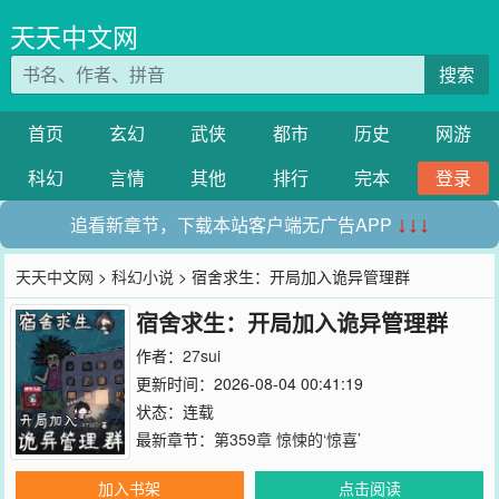
天天中文网
搜索
首页
玄幻
武侠
都市
历史
网游
科幻
言情
其他
排行
完本
登录
追看新章节，下载本站客户端无广告APP
↓↓↓
天天中文网
>
科幻小说
> 宿舍求生：开局加入诡异管理群
宿舍求生：开局加入诡异管理群
作者：
27sui
更新时间：2026-08-04 00:41:19
状态：连载
最新章节：
第359章 惊悚的‘惊喜’
加入书架
点击阅读