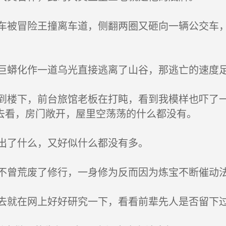
被冒险王撞离车道，侧翻两圈又砸向一辆公交车，
蟒化作一道乌光直接逃离了山谷，那逃亡的速度足
楼下，前台旅馆老板在打盹，看到我模样也吓了一
去看，房门敞开，屋里空荡荡的什么都没有。
出了什么，又好似什么都没有多。
曾荒废了修行，一身修为反而因为炼宝不断催动
就在网上好好研究一下，看看前辈先人是否留下