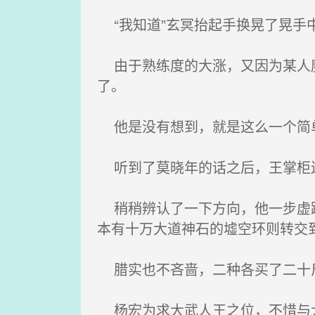
“我知道”玄冥抬起手换晃了晃手
由于熟练度的大涨，又因为某人魔
了。
他是没有想到，就是这么一个简单
听到了莫晓年的话之后，王掌柜连
稍稍辨认了一下方向，他一步虚踏
本有十万大道神石的墟空环则转交
腊实也不吝啬，二种各买了二十
杨宏为求大武人王之位，不惜与