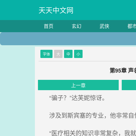
天天中文网
首页
玄幻
武侠
都
字体
大
中
小
第95章 
上一章
“骗子？”达芙妮惊讶。
涉及到斯宾塞的专业，他非常自
“医疗相关的知识非常复杂，我就