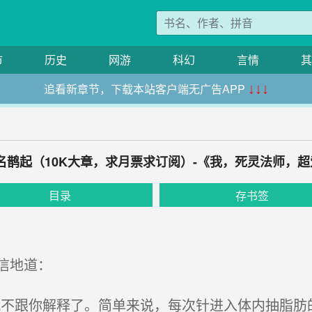
市
历史
网游
科幻
言情
其
追看新章节，下载本站客户端无广告APP
↓↓↓
声名鹊起（10K大章，求月票求订阅）-《我，死灵法师，
目录
存书签
信地道：
不跟你解释了。简单来说，每次针进入体内抽脂肪