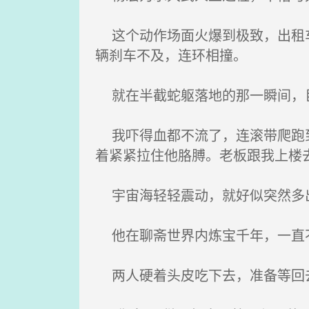
这个动作场面火爆到极致，出租车
辆刹车不及，连环相撞。
就在半截蛇躯落地的那一瞬间，巨
我吓得血都不流了，连滚带爬跑到
着紧紧拉住他胳膊。老板跟我上楼
宇宙海轻轻震动，就好似突然多
他在聊斋世界内炼宝千年，一直不
两人硬着头皮吃下去，准备等回去