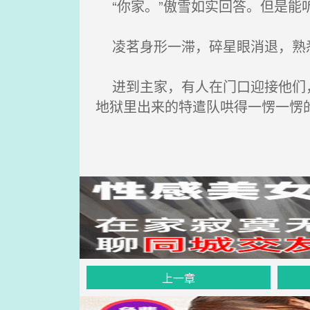
“你家。”傲雪如实回答。但是能
凌茗身形一滞，碎星眼消退，熟悉
进到主家，有人在门口迎接他们，
地狱里出来的特遣队哄得一愣一愣
上一章