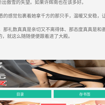
听出傲雪的失望。如果许辉南也在该多好。
的感觉包裹着她拿千方的那只手，温暖又安稳，让
那礼数真真是亲切又不离得体、那态度真真是和善
的，就这么随随便便跟着进了大殿。
目录
存书签