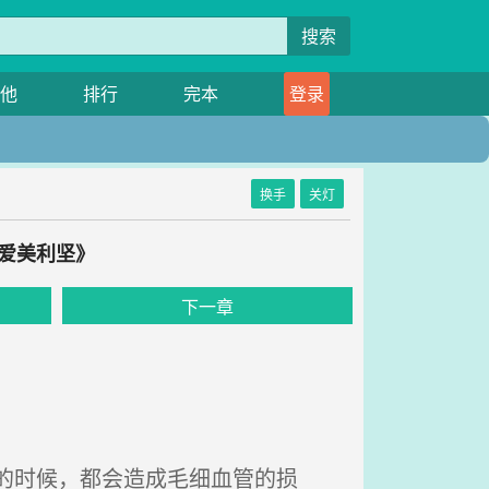
搜索
他
排行
完本
登录
换手
关灯
超爱美利坚》
下一章
的时候，都会造成毛细血管的损