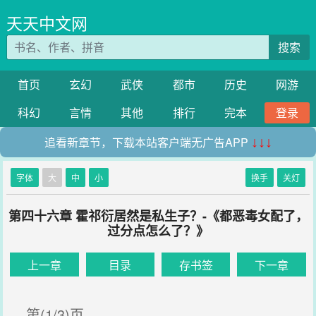
天天中文网
搜索
首页
玄幻
武侠
都市
历史
网游
科幻
言情
其他
排行
完本
登录
追看新章节，下载本站客户端无广告APP
↓↓↓
字体
大
中
小
换手
关灯
第四十六章 霍祁衍居然是私生子？-《都恶毒女配了，
过分点怎么了？》
上一章
目录
存书签
下一章
第(1/3)页