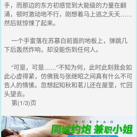
手，而那边的东方初感觉到大能级的力量在翻
涌，顿时激动地不行，刚想着马上逃之夭夭……
然后就惊悚了起来。
一个手雷落在苏慕白前面的地板上，弹跳几
下后轰然炸响，却没能伤到任何人。
“可是，可是……”不知为何，此时此刻我会如
此心虚得紧，仿佛我与张继昭之间真有什么不可
告人的情愫。忽想起知秋和茗儿还在屋里，忙回
头望去。
第(1/3)页