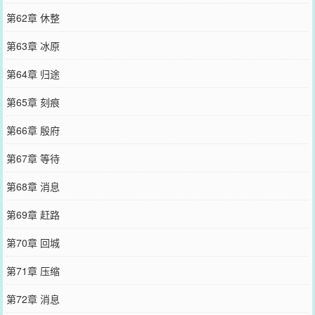
第62章 休整
第63章 冰原
第64章 归途
第65章 刻痕
第66章 殷府
第67章 等待
第68章 消息
第69章 赶路
第70章 回城
第71章 压缩
第72章 消息