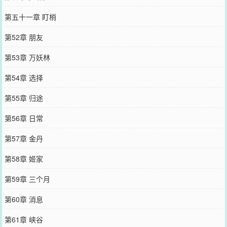
第五十一章 盯梢
第52章 朋友
第53章 万妖林
第54章 选择
第55章 归途
第56章 日常
第57章 金丹
第58章 姬家
第59章 三个月
第60章 消息
第61章 峡谷