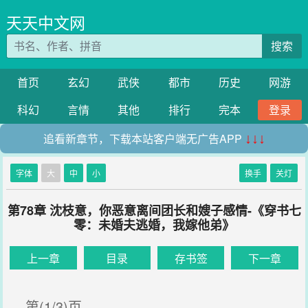
天天中文网
搜索
首页
玄幻
武侠
都市
历史
网游
科幻
言情
其他
排行
完本
登录
追看新章节，下载本站客户端无广告APP
↓↓↓
字体
大
中
小
换手
关灯
第78章 沈枝意，你恶意离间团长和嫂子感情-《穿书七
零：未婚夫逃婚，我嫁他弟》
上一章
目录
存书签
下一章
第(1/3)页