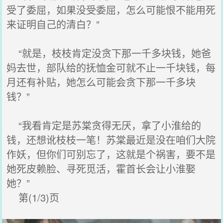
受了委屈，如果没受委屈，怎么可能恨不能用死
来证明自己的清白？”
“就是，枝枝肯定没贪下那一千多块钱，她爸
妈去世，部队给的抚恤金可就不止一千块钱，每
月还有补贴，她怎么可能会贪下那一千多块
钱？”
“我看肯定是苏棠贪得无厌，拿了小淮给的
钱，还想讹枝枝一笔！苏棠最近是没在咱们大院
作妖，但你们可别忘了，这就是个祸害，要不是
她死皮赖脸、寻死觅活，霍首长会让小淮娶
她？”
第(1/3)页