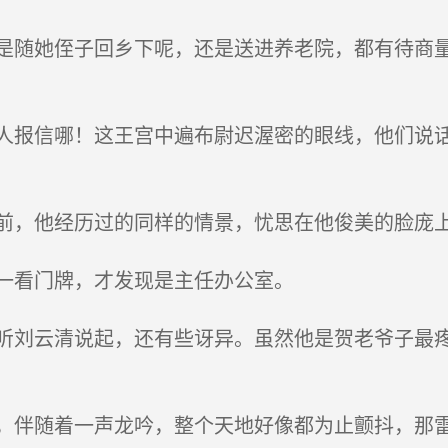
随她侄子回乡下呢，还是送进养老院，都有待商量
。
报信哪！这王宫中遍布尉迟渥密的眼线，他们说话
，他经历过的同样的情景，忧思在他俊美的脸庞
一看门牌，才发现是主任办公室。
刘云清说起，还有些讶异。虽然他是贺老爷子最疼
伴随着一声龙吟，整个天地好像都为止颤抖，那雷