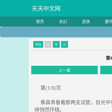
天天中文网
首页
玄幻
武侠
都
字体
大
中
小
第
上一章
第(1/3)页
蔡森青看着那两支试管，目光中有
峙悄然环绕。