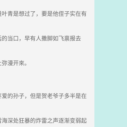
叶青是想过了，要是他侄子实在有
的当口，早有人撒脚如飞禀报去
上弥漫开來。
爱的孙子，但是贺老爷子多半是在
海深处狂暴的炸雷之声逐渐变弱起