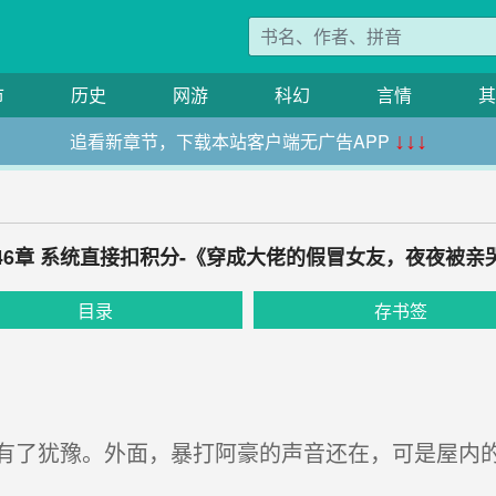
市
历史
网游
科幻
言情
其
追看新章节，下载本站客户端无广告APP
↓↓↓
46章 系统直接扣积分-《穿成大佬的假冒女友，夜夜被亲
目录
存书签
了犹豫。外面，暴打阿豪的声音还在，可是屋内的