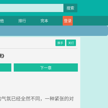
搜索
他
排行
完本
登录
换手
关灯
哭》
下一章
气氛已经全然不同，一种紧张的对