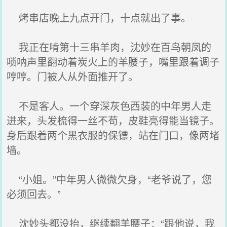
烤串店晚上九点开门，十点就出了事。
我正在啃第十三串羊肉，沈妙在百鸟朝凤的
唢呐声里翻动着炭火上的羊腰子，嘴里跟着调子
哼哼。门被人从外面推开了。
不是客人。一个穿深灰色西装的中年男人走
进来，头发梳得一丝不苟，皮鞋亮得能当镜子。
身后跟着两个黑衣服的保镖，站在门口，像两堵
墙。
“小姐。”中年男人微微欠身，“老爷说了，您
必须回去。”
沈妙头都没抬，继续翻羊腰子：“跟他说，我