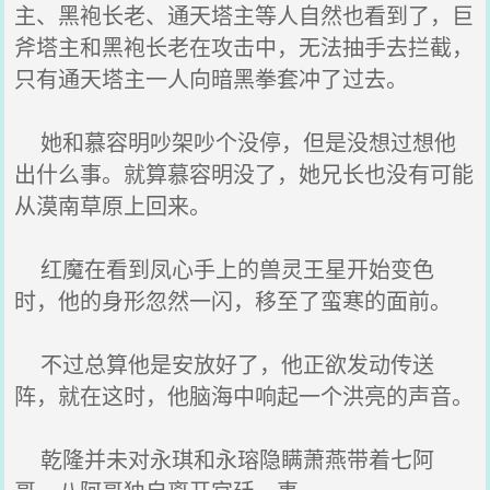
主、黑袍长老、通天塔主等人自然也看到了，巨
斧塔主和黑袍长老在攻击中，无法抽手去拦截，
只有通天塔主一人向暗黑拳套冲了过去。
她和慕容明吵架吵个没停，但是没想过想他
出什么事。就算慕容明没了，她兄长也没有可能
从漠南草原上回来。
红魔在看到凤心手上的兽灵王星开始变色
时，他的身形忽然一闪，移至了蛮寒的面前。
不过总算他是安放好了，他正欲发动传送
阵，就在这时，他脑海中响起一个洪亮的声音。
乾隆并未对永琪和永瑢隐瞒萧燕带着七阿