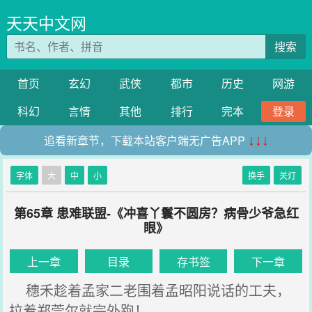
天天中文网
搜索
首页
玄幻
武侠
都市
历史
网游
科幻
言情
其他
排行
完本
登录
追看新章节，下载本站客户端无广告APP
↓↓↓
字体
大
中
小
换手
关灯
第65章 患难联盟-《冲喜丫鬟不圆房？病骨少爷急红
眼》
上一章
目录
存书签
下一章
穗禾趁着孟家二老围着孟昭阳说话的工夫，
拉着郑莞尔就完外跑！