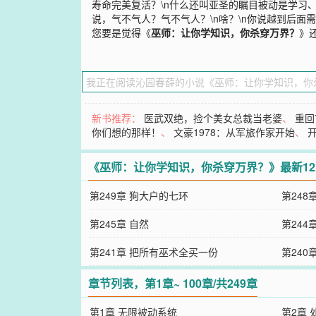
寿命完美复活？\n什么还叫亚圣的瞩目被动是学习、
说，气不气人？气不气人？\n啥？\n你说越到后面
您要是觉得《
巫师：让你学知识，你杀穿万界？
》
新书推荐：
医武双绝，捡个美女总裁当老婆
、
重回
你们想的那样！
、
文豪1978：从军旅作家开始
、
《巫师：让你学知识，你杀穿万界？》最新1
第249章 狗大户的七环
第248
第245章 自然
第244
第241章 把所有巫术全买一份
第24
的公爵
章节列表，第1章~ 100章/共249章
第1章 无限被动系统
第2章 