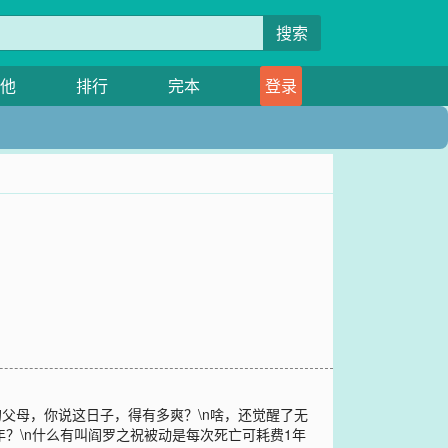
搜索
他
排行
完本
登录
父母，你说这日子，得有多爽？\n啥，还觉醒了无
年？\n什么有叫阎罗之祝被动是每次死亡可耗费1年