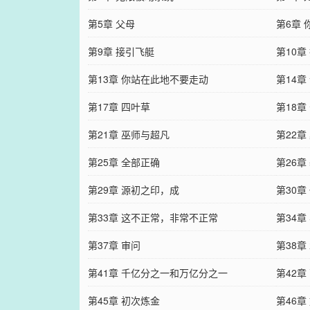
第5章 父母
第6章
第9章 接引飞艇
第10章
第13章 你站在此地不要走动
第14章
第17章 四叶草
第18
第21章 巫师与超凡
第22章
第25章 全部正确
第26章
第29章 源初之印，成
第30
第33章 这不正常，非常不正常
群
第34章
第37章 审问
第38章
第41章 千亿分之一和万亿分之一
第42章
第45章 初次炼金
第46章