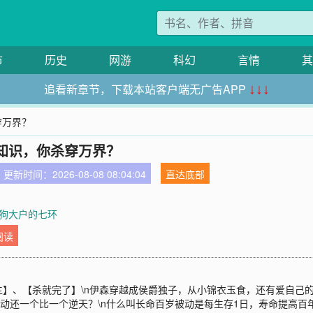
市
历史
网游
科幻
言情
其
追看新章节，下载本站客户端无广告APP
↓↓↓
穿万界？
知识，你杀穿万界？
更新时间：2026-08-08 08:04:04
直达底部
章 狗大户的七环
阅读
】、【杀就完了】\n伊森穿越成侯爵独子，从小锦衣玉食，还有爱自己的
被动还一个比一个逆天？\n什么叫长命百岁被动是每生存1日，寿命提高百