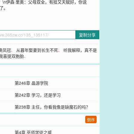
？\n伊森·里奥：父母双全，有挂又天赋好，你说
得了。
复制分享
换凤冠
、
从暮年娶妻到长生不死
、
听我解释，真不是
我喜提双胞胎
、
第246章 晶源学院
第242章 学习，还是学习
第238章 主任，你看我像是缺魔石的吗？
倒序
第4章 巫师学徒之威