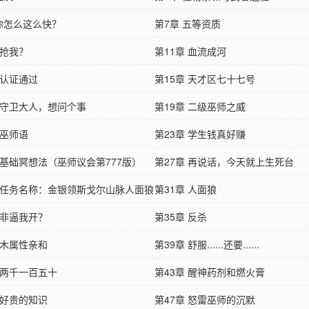
 你怎么这么快？
第7章 五等资质
 抢我？
第11章 血流成河
 认证通过
第15章 天才区七十七号
章 守卫大人，想问个事
第19章 二级巫师之威
 巫师语
第23章 学生钱真好赚
 基础冥想法（巫师议会第777版）
第27章 再说话，今天就上生死台
章 任务名称：金银领斯戈尔山脉人面狼
第31章 人面狼
 非逼我开？
第35章 反杀
 木属性亲和
第39章 舒服......还要......
 两千一百五十
第43章 醒神药剂和燃火膏
 好贵的知识
第47章 怒雷巫师的沉默