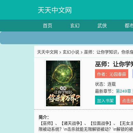
天天中文网
首页
玄幻
武侠
都
天天中文网
>
玄幻小说
> 巫师：让你学知识，你杀
巫师：让你学
作者：
沁园春薛
状态：连载
最新章节：
第249
加入书架
点击
简介：
【巫师】、【诸天战争】、【位面战争】、【无女主
限被动系统？\n击杀就能无限解锁被动？\n解锁的