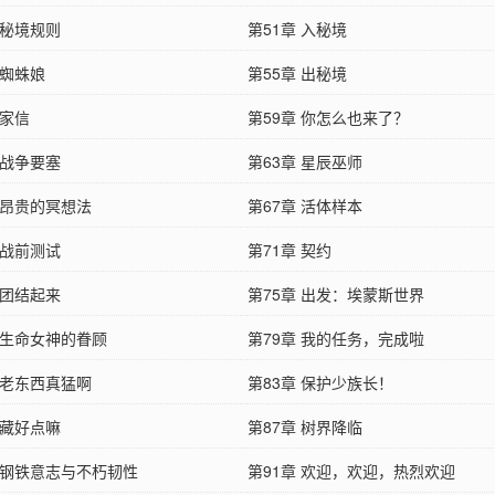
 秘境规则
第51章 入秘境
 蜘蛛娘
第55章 出秘境
 家信
第59章 你怎么也来了？
 战争要塞
第63章 星辰巫师
 昂贵的冥想法
第67章 活体样本
 战前测试
第71章 契约
 团结起来
第75章 出发：埃蒙斯世界
 生命女神的眷顾
第79章 我的任务，完成啦
 老东西真猛啊
第83章 保护少族长！
 藏好点嘛
第87章 树界降临
章 钢铁意志与不朽韧性
第91章 欢迎，欢迎，热烈欢迎