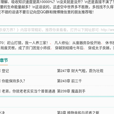
理解、吸收知识速度提高10000%？\n没关就是没开？\n还是直接不演了
需要的生命能量越多？\n这话说的，这虚空中世界多不胜数，多找找不久
还不错的话请不要忘记向您QQ群和微博微信里的朋友推荐哦！
70：赶山打猎，我一人养三家！
、
凡人修仙：从废器房杂役开始
、
休书
开局废灵根，成了宗门团宠小师叔
、
穿越到结婚七年后
、
穿成太子良娣，
2章节
章 登记
第247章 财大气粗，蔚为壮观
章 你能保持多久？
第243章 前三千
0章 老弟，你就老老实实当个普普通通
第239章 魔晶到手
吧
处决
第3章 植物亲和与武者之躯