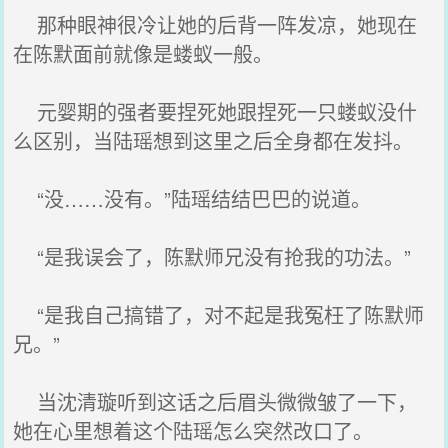
那种眼神很冷让她的后背一阵发凉，她现在
在陈默面前就像是蝼蚁一般。
元婴期的强者要捏死她跟捏死一只蝼蚁没什
么区别，当陆瑶想到这里之后全身都在发抖。
“没……没有。”陆瑶结结巴巴的说道。
“是我误会了，陈默师兄没有抢我的功法。”
“是我自己搞错了，对不起是我冤枉了陈默师
兄。”
当沈清璇听到这话之后眉头微微皱了一下，
她在心里想着这个陆瑶怎么突然改口了。