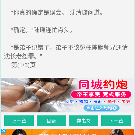
“你真的确定是误会。”沈清璇问道。
“确定。”陆瑶连忙点头。
“是弟子记错了，弟子不该冤枉陈默师兄还请
沈长老恕罪。”
第(1/3)页
上一章
目录
存书签
下一章