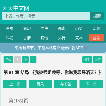
天天中文网
搜索
首页
玄幻
武侠
都市
历史
网游
科幻
言情
其他
排行
完本
登录
追看新章节，下载本站客户端无广告APP
↓↓↓
字体
大
中
小
换手
关灯
第 61 章 结局-《我被师姐凌辱，你说我罪恶滔天？》
上一章
目录
存书签
下一章
第(1/3)页