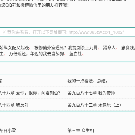
向您QQ群和微博微信里的朋友推荐哦！
娇纵女配又起晚
、
被修仙外室逼死？我提剑杀上九霄
、
猎命人
、
忠良残
主
、
万倍返还，年迈的我去当舔狗
、
蓝白社
、
言
我的一点看法、总结。
八十八章 爱你，恨你，问君知否？
第九百八十七章 我为帝师
八十四章 我反对
第九百八十三章 永遇乐（上）
 冬日小雪
第三章 众生相