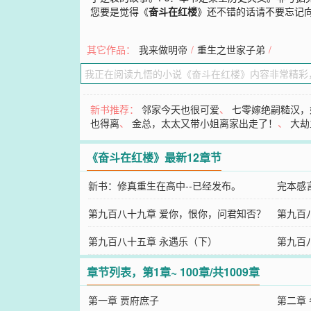
您要是觉得《
奋斗在红楼
》还不错的话请不要忘记
其它作品：
我来做明帝
/
重生之世家子弟
/
新书推荐：
邻家今天也很可爱
、
七零嫁绝嗣糙汉，
也得离
、
金总，太太又带小姐离家出走了！
、
大劫
《奋斗在红楼》最新12章节
新书：修真重生在高中--已经发布。
完本感
第九百八十九章 爱你，恨你，问君知否？
第九百
（下）
第九百八十五章 永遇乐（下）
（上）
第九百
章节列表，第1章~ 100章/共1009章
第一章 贾府庶子
第二章