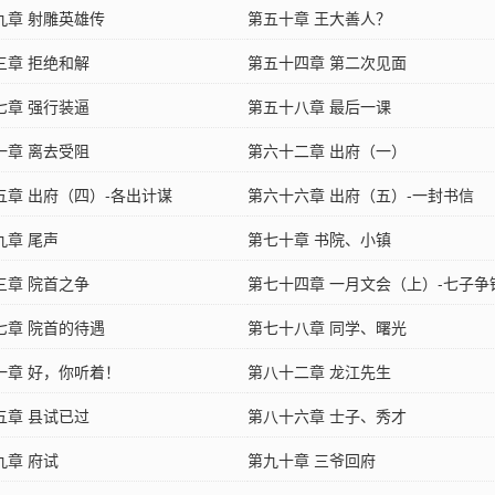
九章 射雕英雄传
第五十章 王大善人？
三章 拒绝和解
第五十四章 第二次见面
七章 强行装逼
第五十八章 最后一课
一章 离去受阻
第六十二章 出府（一）
五章 出府（四）-各出计谋
第六十六章 出府（五）-一封书信
九章 尾声
第七十章 书院、小镇
三章 院首之争
第七十四章 一月文会（上）-七子争
七章 院首的待遇
第七十八章 同学、曙光
一章 好，你听着！
第八十二章 龙江先生
五章 县试已过
第八十六章 士子、秀才
九章 府试
第九十章 三爷回府