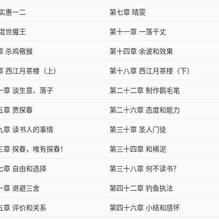
 实惠一二
第七章 晴雯
 混世魔王
第十一章 一落千丈
章 杀鸡儆猴
第十四章 余波和效果
章 西江月茶楼（上）
第十八章 西江月茶楼（下）
一章 谈生意、落子
第二十二章 制作鹅毛笔
五章 贾探春
第二十六章 态度和能力
九章 读书人的事情
第三十章 圣人门徒
三章 探春，唯有探春！
第三十四章 和稀泥
七章 自由和选择
第三十八章 何不读书？
一章 退避三舍
第四十二章 钓鱼执法
五章 评价和关系
第四十六章 小结和感怀