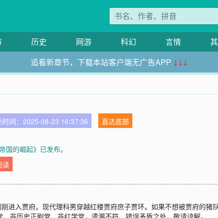
市
历史
网游
科幻
言情
其
追看新章节，下载本站客户端无广告APP
↓↓↓
时间：2025-08-23 16:37:36
直达底部
帝国的崛起》已发布。
阅读
玉刚刚进入贾府。现代理科男穿越红楼贾府庶子贾环。如果不想被贾府的猪
党、非历史正剧党、非红学党，遗漏不符、错误矛盾之处，敬请谅解。