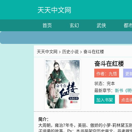
天天中文网
首页
玄幻
武侠
都
天天中文网
>
历史小说
> 奋斗在红楼
奋斗在红楼
作者：
九悟
更新
状态：完本
最新章节：
新书《明
加入书架
点击
简介：
大周朝，雍治7年冬，美丽、傲娇的小萝-莉林黛
子逆袭的故事。Ps：本书是架空历史爽文。非考据