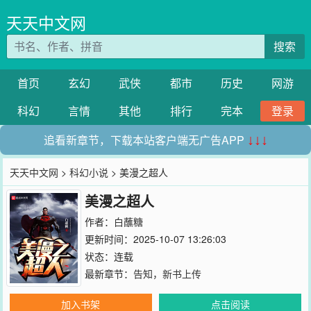
天天中文网
搜索
首页
玄幻
武侠
都市
历史
网游
科幻
言情
其他
排行
完本
登录
追看新章节，下载本站客户端无广告APP
↓↓↓
天天中文网
>
科幻小说
> 美漫之超人
美漫之超人
作者：
白蘸糖
更新时间：2025-10-07 13:26:03
状态：连载
最新章节：
告知，新书上传
加入书架
点击阅读