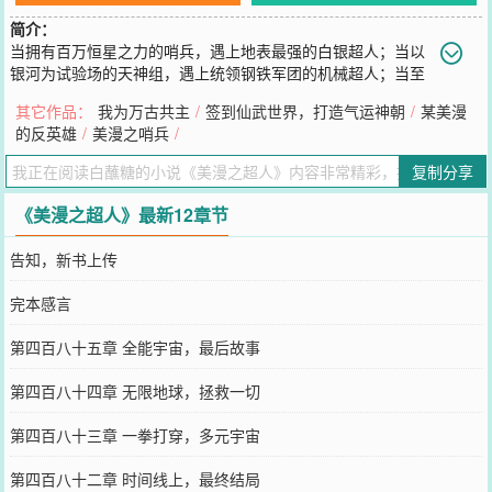
简介：
当拥有百万恒星之力的哨兵，遇上地表最强的白银超人；当以
银河为试验场的天神组，遇上统领钢铁军团的机械超人；当至
高无上的生命法庭，遇上视维度如尘埃的量子超人……这是一个穿越
其它作品：
我为万古共主
/
签到仙武世界，打造气运神朝
/
某美漫
者，带着众多超人模板来到漫威世界的故事。ps：多女主，非英雄
的反英雄
/
美漫之哨兵
/
向，不喜勿入~ps2：时间线以作者为准~
您要是觉得《
美漫之超人
》还不错的话请不要忘记向您QQ群和微博微
复制分享
信里的朋友推荐哦！
《美漫之超人》最新12章节
告知，新书上传
完本感言
第四百八十五章 全能宇宙，最后故事
第四百八十四章 无限地球，拯救一切
第四百八十三章 一拳打穿，多元宇宙
第四百八十二章 时间线上，最终结局