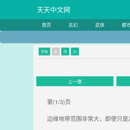
天天中文网
首页
玄幻
武侠
都
字体
大
中
小
上一章
第(1/3)页
边缘地带范围非常大，即使只是