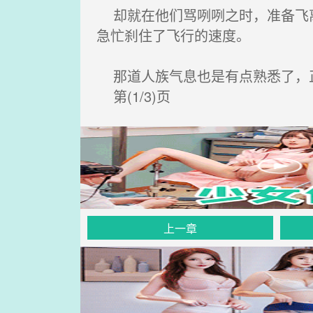
却就在他们骂咧咧之时，准备飞离
急忙刹住了飞行的速度。
那道人族气息也是有点熟悉了，
第(1/3)页
上一章