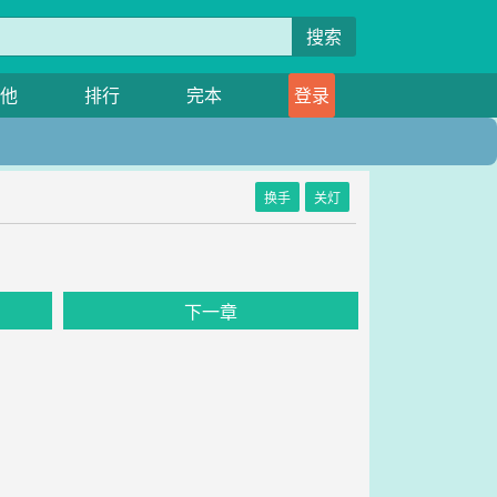
搜索
他
排行
完本
登录
换手
关灯
下一章