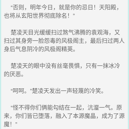
“否则，明年今日，就是你的忌日！天阳殿，
也将从玄阳世界彻底除名！”
楚凌天目光缓缓扫过煞气沸腾的袁观海，又
扫过其身旁一脸怨毒的风极阁主，最后扫过两人
身后气息阴冷的风极阁精英。
楚凌天的眼中没有丝毫畏惧，只有一抹冰冷
的厌恶。
“呵呵。”楚凌天发出一声轻蔑的冷笑。
“怪不得你们俩能勾结在一起，沆瀣一气。原
来，你们皆已堕落，融入了本源魔晶，成为了源
魔！”