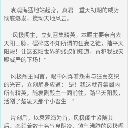
袁观海猛地站起身，真君一重天初期的威势
彻底爆发，搅动天地风云。
“风极阁主，立刻召集精英。本殿主要亲自去
天阳山脉，碾碎这不知所谓的狂妄之徒，踏平天
阳殿！让这玄阳世界的蝼蚁们知道，冒犯我战天
殿威严的下场！”
风极阁主闻言，眼中闪烁着怨毒与狂喜交织
的光芒，立刻躬身应道：“是！我这就召集阁内
所有精英，随袁副殿主一同前往，踏平天阳殿，
活剐了楚凌天那个小畜生！”
片刻后，以袁观海为首，风极阁主紧随其
后，率领着数十名气息阴冷、煞气沸腾的风极阁