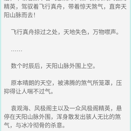
精英，驾驭着飞行真舟，带着惊天煞气，直奔天
阳山脉而去！
飞行真舟掠过之处，天地失色，万物噤声。
……
数个时辰后，天阳山脉外围上空。
原本晴朗的天空，被沸腾的煞气所笼罩，压
抑得让人喘不过气。
袁观海、风极阁主以及一众风极阁精英，悬
停在天阳山脉外围，浑身散发出骇人无比的煞
气，与冰冷彻骨的杀意。