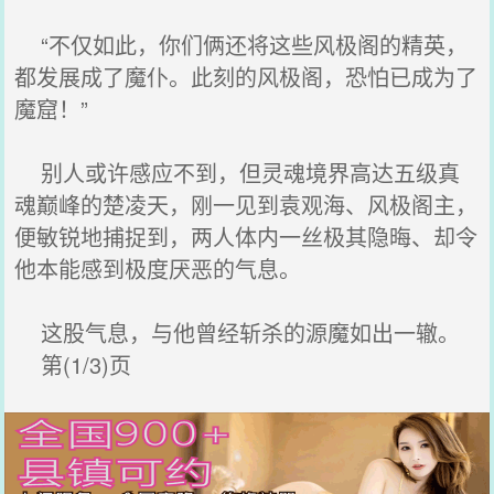
“不仅如此，你们俩还将这些风极阁的精英，
都发展成了魔仆。此刻的风极阁，恐怕已成为了
魔窟！”
别人或许感应不到，但灵魂境界高达五级真
魂巅峰的楚凌天，刚一见到袁观海、风极阁主，
便敏锐地捕捉到，两人体内一丝极其隐晦、却令
他本能感到极度厌恶的气息。
这股气息，与他曾经斩杀的源魔如出一辙。
第(1/3)页