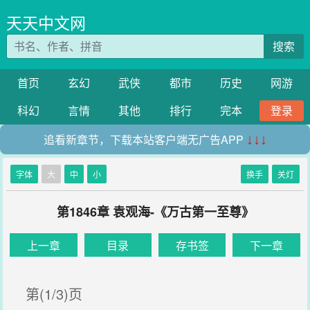
天天中文网
搜索
首页
玄幻
武侠
都市
历史
网游
科幻
言情
其他
排行
完本
登录
追看新章节，下载本站客户端无广告APP
↓↓↓
字体
大
中
小
换手
关灯
第1846章 袁观海-《万古第一至尊》
上一章
目录
存书签
下一章
第(1/3)页