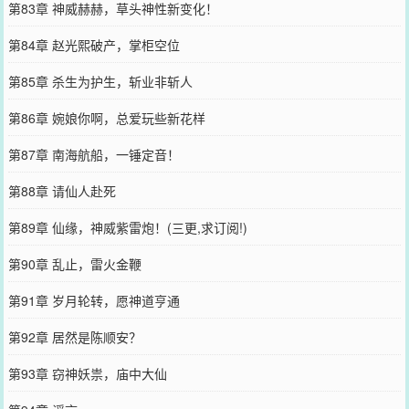
第83章 神威赫赫，草头神性新变化！
第84章 赵光熙破产，掌柜空位
第85章 杀生为护生，斩业非斩人
第86章 婉娘你啊，总爱玩些新花样
第87章 南海航船，一锤定音！
第88章 请仙人赴死
第89章 仙缘，神威紫雷炮！(三更,求订阅!)
第90章 乱止，雷火金鞭
第91章 岁月轮转，愿神道亨通
第92章 居然是陈顺安？
第93章 窃神妖祟，庙中大仙