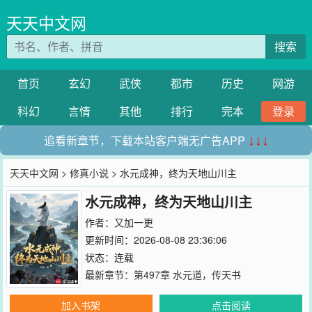
天天中文网
搜索
首页
玄幻
武侠
都市
历史
网游
科幻
言情
其他
排行
完本
登录
追看新章节，下载本站客户端无广告APP
↓↓↓
天天中文网
>
修真小说
> 水元成神，终为天地山川主
水元成神，终为天地山川主
作者：
又加一更
更新时间：2026-08-08 23:36:06
状态：连载
最新章节：
第497章 水元道，传天书
加入书架
点击阅读