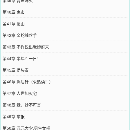
第39章 青罡洋火
第40章 鬼市
第41章 搜山
第42章 金蛇缠丝手
第43章 不许说出我黎府来
第44章 半年？一日！
第45章 愣头青
第46章 蝎后针（求追读！）
第47章 人世如火宅
第48章 缘，妙不可言
第49章 举报
第50章 混元大伞,男生女相