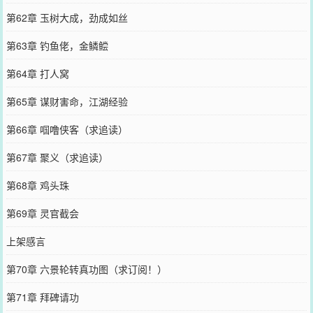
第62章 玉树大成，劲成如丝
第63章 钓鱼佬，金鳞鲿
第64章 打人窝
第65章 谋财害命，江湖经验
第66章 啯噜侠客（求追读）
第67章 聚义（求追读）
第68章 鸡头珠
第69章 灵官截会
上架感言
第70章 六景轮转真功图（求订阅！）
第71章 拜碑请功