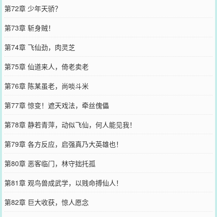
第72章 少年天骄？
第73章 斩身贼！
第74章 飞仙劲，肉灵芝
第75章 仙道来人，倚老卖老
第76章 陈某虽老，尚啖斗米
第77章 惊变！遮天戏法，牵丝傀儡
第78章 静若青萍，动似飞仙，何人能见我！
第79章 各方反应，启强真乃大英雄也！
第80章 恶客临门，林守拙托孤
第81章 观鸟兽成武学，以贱命搏仙人！
第82章 巨大收获，惊人愿念