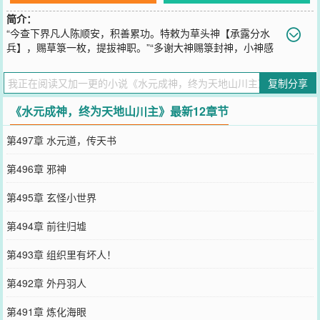
简介：
“今查下界凡人陈顺安，积善累功。特敕为草头神【承露分水
兵】，赐草箓一枚，提拔神职。”“多谢大神赐箓封神，小神感
激不尽！”陈顺安当即跪拜在地，自动代入‘小神’身份。然无人回应。
陈顺安壮着胆子抬头，一看。说话的只是一则没有名号的神箓，位置
复制分享
赫然空缺！陈顺安猛地瞪大了眼睛，心中升起一个极为大胆的想法！
他，一把抓住！“反正这水元大帝的缺位空着，没人领，那我来领
《水元成神，终为天地山川主》最新12章节
吧。”……东洲入关，以萨满妖力统御寰宇，白山子弟提摄朝纲，诸般
法脉纷纷败走。然国祚难久，时值王朝运终，末法乱世，妖异频发。
第497章 水元道，传天书
外有诸教携新式道统叩门，走私芙蓉香；内有会党聚众联盟，颠覆社
稷。三千左道八百旁门上门一百零八，龙虎金丹，无上正觉八宗，出
第496章 邪神
马顶神，文武普庵……法脉复归。五十而知天命的陈顺安，穿越此
界，奋斗大半生，也不过是京都井窝子一口苦水井的挑水夫，偶得一
第495章 玄怪小世界
卷【三元水官真灵宝诰】，掌天下之山川，封三元之水官。岁月轮
转，一切法皆如梦幻泡影。唯水运亨通，吾栖天地中。
第494章 前往归墟
您要是觉得《
水元成神，终为天地山川主
》还不错的话请不要忘记向
您QQ群和微博微信里的朋友推荐哦！
第493章 组织里有坏人！
第492章 外丹羽人
第491章 炼化海眼