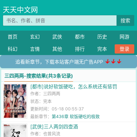
天天中文网
搜索
首页
玄幻
武侠
都市
历史
网游
科幻
言情
其他
排行
完本
登录
↓↓↓
追看新章节，下载本站客户端无广告APP
三四两两-搜索结果(共3条记录)
[都市]说好软饭硬吃，怎么系统还有惩罚
作者：
三四两两
状态：完本
更新时间：05-18 00:55:37
最新章节：
第436章 软饭硬吃的极致
[武侠]三人两剑四壶酒
作者：
也曾风流