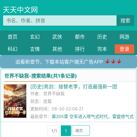
天天中文网
搜索
首页
玄幻
武侠
都市
历史
网游
科幻
言情
其他
排行
完本
登录
↓↓↓
追看新章节，下载本站客户端无广告APP
世界不缺我-搜索结果(共1条记录)
[历史]亮剑：接替老李，打造最强新一团
作者：
世界不缺我
状态：连载
更新时间：06-30 02:06:21
最新章节：
第205章 空军进入喷气式时代，雷霆喷气式
战斗机
1/1
1