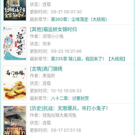
状态：连载
更新时间：09-21 06:01:30
最新章节：
第260章：尘埃落定（大结局）
[其他]福运娇女锦时归
作者：
流氓小小兔
状态：完本
更新时间：09-23 16:21:46
最新章节：
第235章 锦儿姐，我回来了！【大结局】
[言情]高门锦绣
作者：
黑兔籽
状态：连载
更新时间：10-10 19:08:33
最新章节：
八十二章：讨要封赏
[历史]抗战：无限爆兵，吊打小鬼子！
作者：
钱兔似锦大展鸿兔
状态：连载
更新时间：09-17 07:51:18