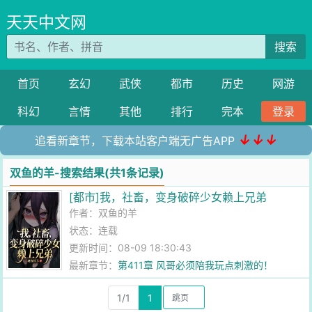
天天中文网
搜索
首页
玄幻
武侠
都市
历史
网游
科幻
言情
其他
排行
完本
登录
↓↓↓
追看新章节，下载本站客户端无广告APP
双鱼的羊-搜索结果(共1条记录)
[都市]我，社畜，变身破碎少女赖上兄弟
作者：
双鱼的羊
状态：连载
更新时间：08-09 18:30:43
最新章节：
第411章 风哥必须陪我玩点刺激的！
1/1
1