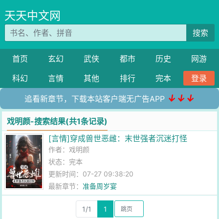
天天中文网
搜索
首页
玄幻
武侠
都市
历史
网游
科幻
言情
其他
排行
完本
登录
↓↓↓
追看新章节，下载本站客户端无广告APP
戏明颜-搜索结果(共1条记录)
[言情]穿成兽世恶雌：末世强者沉迷打怪
作者：
戏明颜
状态：完本
更新时间：07-27 09:38:20
最新章节：
准备周岁宴
1/1
1