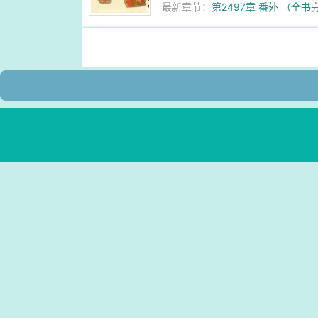
最新章节：
第2497章 番外 （全书