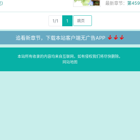
完）
最新章节：
第45
1/1
1
↓↓↓
追看新章节，下载本站客户端无广告APP
本站所有收录的内容均来自互联网，如有侵权我们将尽快删除。
网站地图