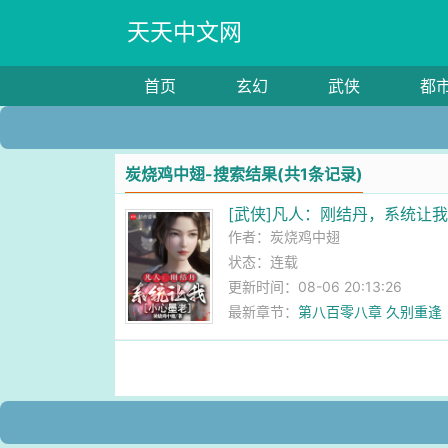
天天中文网
首页
玄幻
武侠
都
炭烧鸡中翅-搜索结果(共1条记录)
[武侠]凡人：刚结丹，系统让
作者：
炭烧鸡中翅
状态：连载
更新时间：08-06 20:13:26
最新章节：
第八百零八章 久别重逢