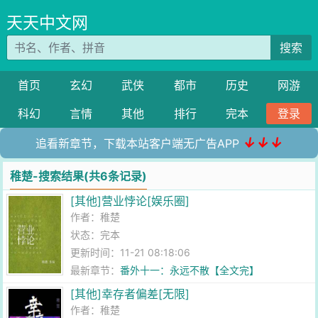
天天中文网
搜索
首页
玄幻
武侠
都市
历史
网游
科幻
言情
其他
排行
完本
登录
↓↓↓
追看新章节，下载本站客户端无广告APP
稚楚-搜索结果(共6条记录)
[其他]营业悖论[娱乐圈]
作者：
稚楚
状态：完本
更新时间：11-21 08:18:06
最新章节：
番外十一：永远不散【全文完】
[其他]幸存者偏差[无限]
作者：
稚楚