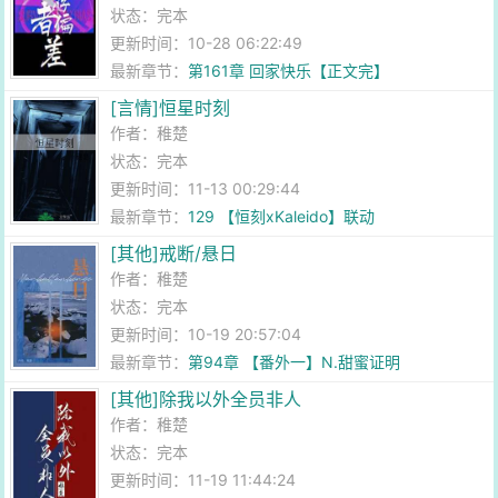
状态：完本
更新时间：10-28 06:22:49
最新章节：
第161章 回家快乐【正文完】
[言情]恒星时刻
作者：
稚楚
状态：完本
更新时间：11-13 00:29:44
最新章节：
129 【恒刻xKaleido】联动
[其他]戒断/悬日
作者：
稚楚
状态：完本
更新时间：10-19 20:57:04
最新章节：
第94章 【番外一】N.甜蜜证明
[其他]除我以外全员非人
作者：
稚楚
状态：完本
更新时间：11-19 11:44:24