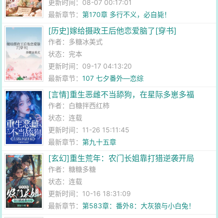
更新时间：08-07 00:17:01
最新章节：
第170章 多行不义，必自毙！
[历史]嫁给摄政王后他恋爱脑了[穿书]
作者：
多糖冰美式
状态：完本
更新时间：09-17 04:13:20
最新章节：
107 七夕番外—恋综
[言情]重生恶雌不当舔狗，在星际多崽多福
作者：
白糖拌西红柿
状态：连载
更新时间：11-26 15:11:45
最新章节：
第九十五章
[玄幻]重生荒年：农门长姐靠打猎逆袭开局
作者：
糖糖多糖
状态：连载
更新时间：10-16 18:31:09
最新章节：
第583章：番外8：大灰狼与小白兔！