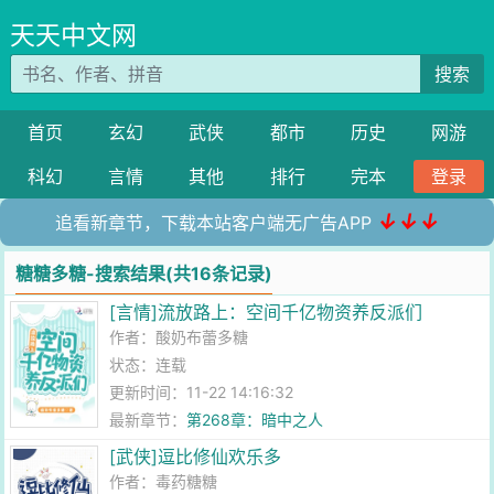
天天中文网
搜索
首页
玄幻
武侠
都市
历史
网游
科幻
言情
其他
排行
完本
登录
↓↓↓
追看新章节，下载本站客户端无广告APP
糖糖多糖-搜索结果(共16条记录)
[言情]流放路上：空间千亿物资养反派们
作者：
酸奶布蕾多糖
状态：连载
更新时间：11-22 14:16:32
最新章节：
第268章：暗中之人
[武侠]逗比修仙欢乐多
作者：
毒药糖糖