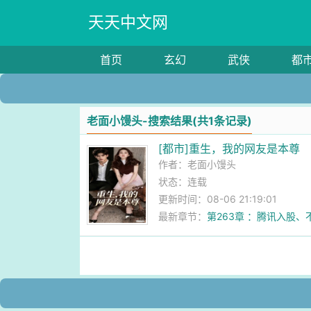
天天中文网
首页
玄幻
武侠
都
老面小馒头-搜索结果(共1条记录)
[都市]重生，我的网友是本尊
作者：
老面小馒头
状态：连载
更新时间：08-06 21:19:01
最新章节：
第263章 ：腾讯入股、