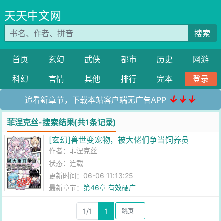
天天中文网
搜索
首页
玄幻
武侠
都市
历史
网游
科幻
言情
其他
排行
完本
登录
↓↓↓
追看新章节，下载本站客户端无广告APP
菲涅克丝-搜索结果(共1条记录)
[玄幻]兽世变宠物，被大佬们争当饲养员
作者：
菲涅克丝
状态：连载
更新时间：06-06 11:13:25
最新章节：
第46章 有效硬广
1/1
1