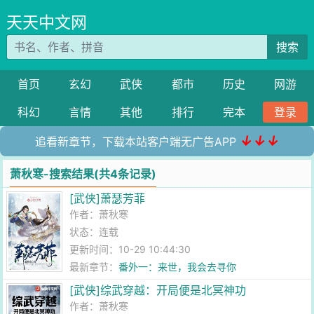
天天中文网
搜索
首页
玄幻
武侠
都市
历史
网游
科幻
言情
其他
排行
完本
登录
↓↓↓
追看新章节，下载本站客户端无广告APP
萧秋寒-搜索结果(共4条记录)
[武侠]萧瑟芳菲
作者：
萧秋寒
状态：连载
更新时间：10-29 10:44:30
最新章节：
番外一：来世，我会去寻你
[武侠]综武穿越：开局便是北冥神功
作者：
萧秋寒