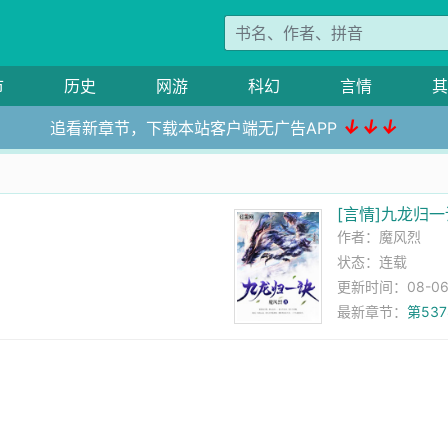
市
历史
网游
科幻
言情
其
↓↓↓
追看新章节，下载本站客户端无广告APP
[言情]九龙归一
作者：
魔风烈
状态：连载
更新时间：08-06 1
最新章节：
第53