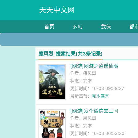
天天中文网
首页
玄幻
武侠
都
魔风烈-搜索结果(共3条记录)
[网游]网游之逍遥仙魔
作者：
疾风烈
状态：完本
更新时间：10-03 09:59:37
最新章节：
完本感言
[网游]发个微信去三国
作者：
魔风烈
状态：完本
更新时间：10-03 06:53:30