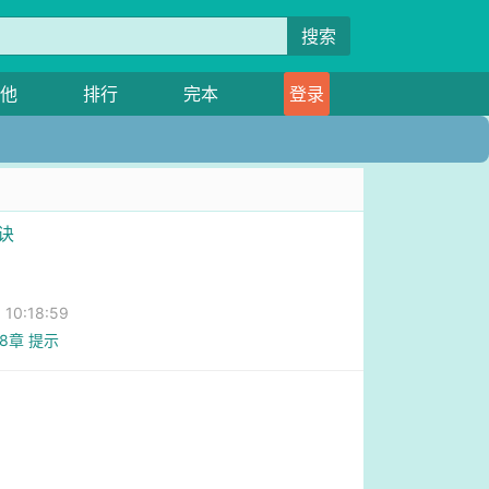
搜索
他
排行
完本
登录
诀
0:18:59
78章 提示